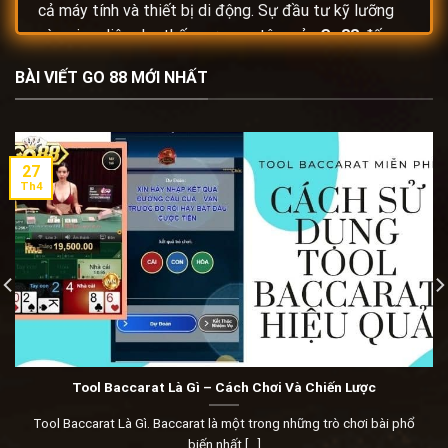
cả máy tính và thiết bị di động. Sự đầu tư kỹ lưỡng
vào giao diện cho thấy sự quan tâm của
Go88
đến
trải nghiệm của người chơi. Đặc biệt, hệ thống trò
BÀI VIẾT GO 88 MỚI NHẤT
chơi đa dạng, từ
game bài Go88
truyền thống đến
các trò chơi casino trực tuyến,
bắn cá Go88
,
nổ hũ
Go 88
, đáp ứng mọi nhu cầu giải trí của người chơi.
Ngoài ra,
Go 88
còn chú trọng xây dựng cộng đồng
27
người chơi văn minh, lành mạnh. Các chương trình
Th4
khuyến mãi, sự kiện được tổ chức thường xuyên, tạo
cơ hội giao lưu, học hỏi và tăng tính gắn kết giữa các
thành viên. Đội ngũ hỗ trợ khách hàng chuyên nghiệp,
nhiệt tình, sẵn sàng giải đáp mọi thắc mắc của người
chơi 24/7. Tất cả những yếu tố này đã góp phần tạo
nên một
Go88
uy tín, chất lượng, được đông đảo
người chơi tin tưởng lựa chọn.
Tool Baccarat Là Gì – Cách Chơi Và Chiến Lược
Lịch sử hình thành và phát triển
Tool Baccarat Là Gì. Baccarat là một trong những trò chơi bài phổ
Nhà cái Go88
không phải là cái tên xuất hiện một
biến nhất [...]